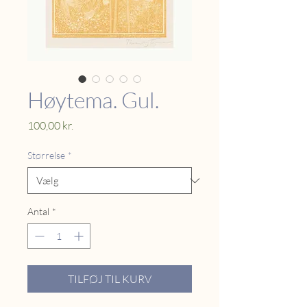
Høytema. Gul.
Pris
100,00 kr.
Størrelse
*
Antal
*
TILFØJ TIL KURV