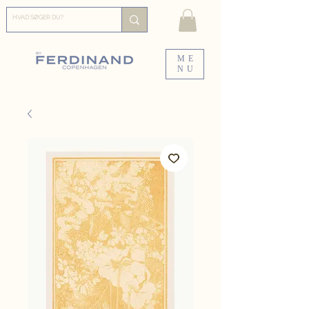
ME
NU