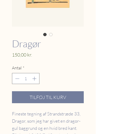
Dragør
Pris
150,00 kr.
Antal
*
TILFØJ TIL KURV
Fineste tegning af Strandstræde 33,
Dragør, som jeg har givet en dragør-
gul baggrund og en hvid bred kant.