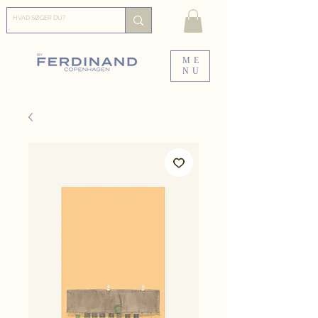
ME
NU