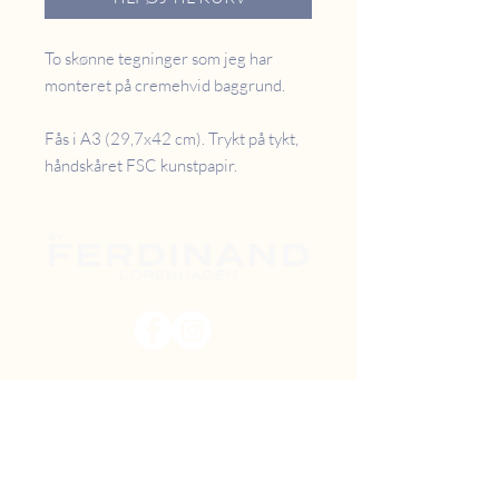
To skønne tegninger som jeg har
monteret på cremehvid baggrund.
Fås i A3 (29,7x42 cm). Trykt på tykt,
håndskåret FSC kunstpapir.
PRISER
RETUR
B2B
FAQ
GAVEKORT
OM OS
TILBUD
DIY MAL SELV